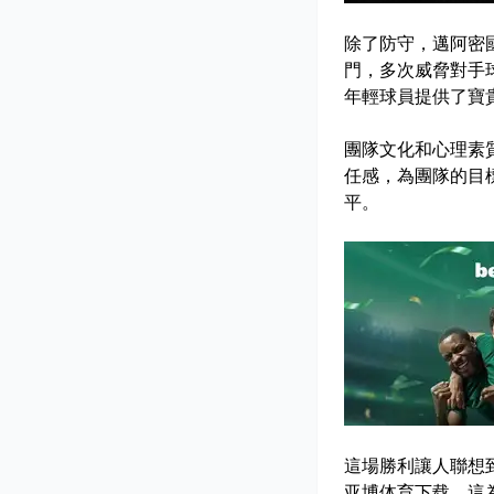
除了防守，邁阿密
門，多次威脅對手
年輕球員提供了寶
團隊文化和心理素
任感，為團隊的目
平。
這場勝利讓人聯想
亚博体育下载
。這