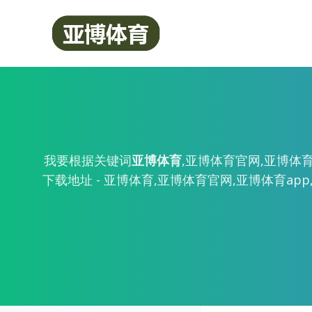
我要根据关键词
亚博体育
,亚博体育官网,亚博体
下载地址 - 亚博体育,亚博体育官网,亚博体育