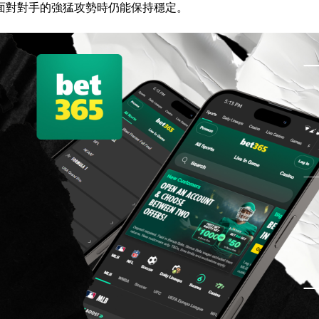
面對對手的強猛攻勢時仍能保持穩定。