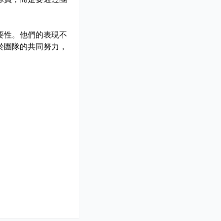
要性。他們的表現不
於團隊的共同努力，