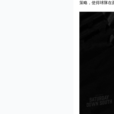
策略，使得球隊在