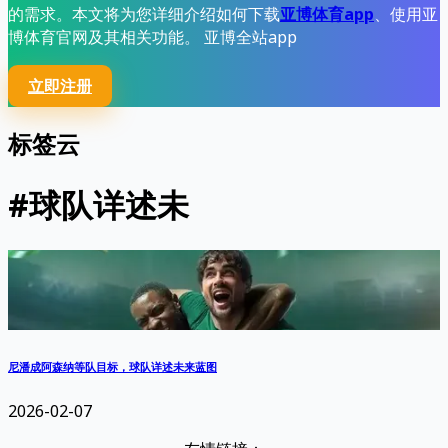
的需求。本文将为您详细介绍如何下载
亚博体育app
、使用亚
博体育官网及其相关功能。 亚博全站app
立即注册
标签云
#球队详述未
尼潘成阿森纳等队目标，球队详述未来蓝图
2026-02-07