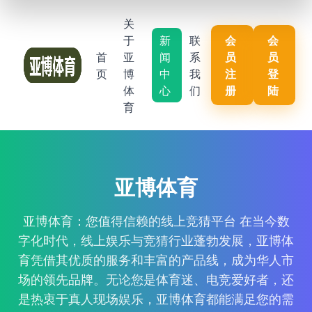
关
于
新
联
会
会
首
亚
闻
系
员
员
页
博
中
我
注
登
体
心
们
册
陆
育
亚博体育
亚博体育：您值得信赖的线上竞猜平台 在当今数
字化时代，线上娱乐与竞猜行业蓬勃发展，亚博体
育凭借其优质的服务和丰富的产品线，成为华人市
场的领先品牌。无论您是体育迷、电竞爱好者，还
是热衷于真人现场娱乐，亚博体育都能满足您的需