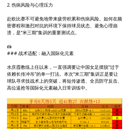
2. 伤病风险与心理压力
赴欧比赛不可避免地带来疲劳积累和伤病风险。如何在频
密赛程和激烈对抗的环境下保持球员状态、避免心理崩
溃，是“米三期”集训的重要测试点。
🍰
### 战术适配：融入国际化元素
水庆霞教练上任以来，一直强调要让中国女足摆脱“过于
依赖长传冲吊”的单一打法。本次“米三期”集训正是要让
球队寻求技战术上的突破，将短传渗透、全员防守反击、
高位逼抢等国际化元素融入日常训练中。