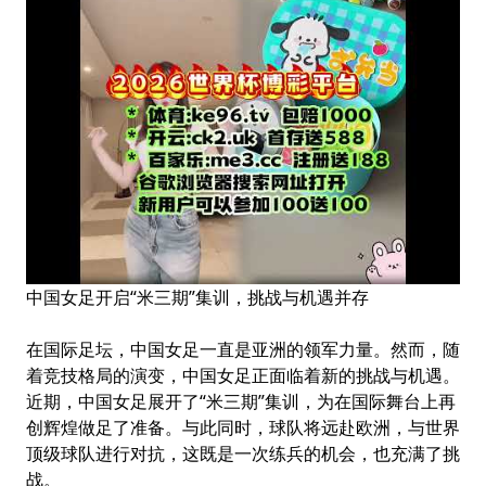
中国女足开启“米三期”集训，挑战与机遇并存
在国际足坛，中国女足一直是亚洲的领军力量。然而，随
着竞技格局的演变，中国女足正面临着新的挑战与机遇。
近期，中国女足展开了“米三期”集训，为在国际舞台上再
创辉煌做足了准备。与此同时，球队将远赴欧洲，与世界
顶级球队进行对抗，这既是一次练兵的机会，也充满了挑
战。