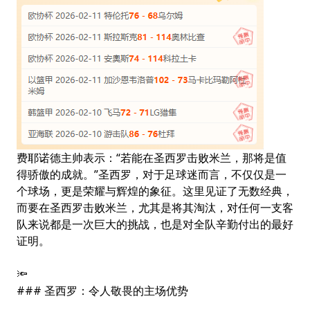
费耶诺德主帅表示：“若能在圣西罗击败米兰，那将是值
得骄傲的成就。”圣西罗，对于足球迷而言，不仅仅是一
个球场，更是荣耀与辉煌的象征。这里见证了无数经典，
而要在圣西罗击败米兰，尤其是将其淘汰，对任何一支客
队来说都是一次巨大的挑战，也是对全队辛勤付出的最好
证明。
🔦
### 圣西罗：令人敬畏的主场优势