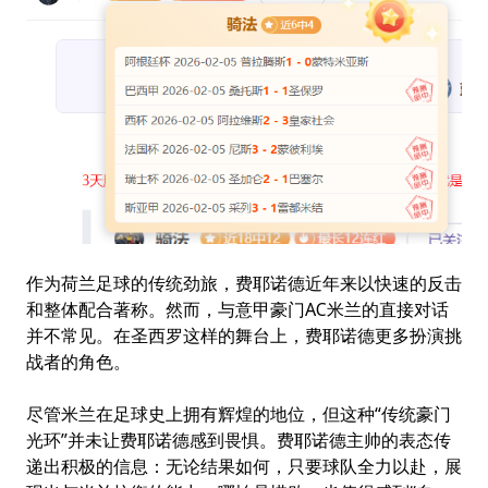
作为荷兰足球的传统劲旅，费耶诺德近年来以快速的反击
和整体配合著称。然而，与意甲豪门AC米兰的直接对话
并不常见。在圣西罗这样的舞台上，费耶诺德更多扮演挑
战者的角色。
尽管米兰在足球史上拥有辉煌的地位，但这种“传统豪门
光环”并未让费耶诺德感到畏惧。费耶诺德主帅的表态传
递出积极的信息：无论结果如何，只要球队全力以赴，展