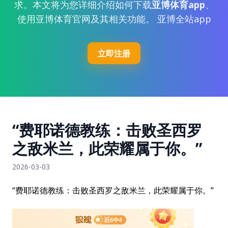
求。本文将为您详细介绍如何下载
亚博体育app
、
使用亚博体育官网及其相关功能。 亚博全站app
立即注册
“费耶诺德教练：击败圣西罗
之敌米兰，此荣耀属于你。”
2026-03-03
“费耶诺德教练：击败圣西罗之敌米兰，此荣耀属于你。”