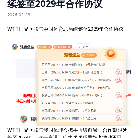
续签至2029年合作协议
2026-02-03
WTT世界乒联与中国体育总局续签至2029年合作协议
WTT世界乒联与我国体理会携手再续前缘，合作期限延
长至2029年，这一喜讯让广大乒乓球爱好者激动不已，