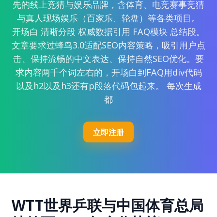
先的线上竞猜与娱乐品牌，含体育、电竞赛事竞猜
与真人现场娱乐（百家乐、轮盘）等各类项目。
开场白 清晰分段 权威数据引用 FAQ模块 总结段。
文章要求过蜂鸟3.0适配SEO内容策略，吸引用户点
击、保持流畅的中文表达、保持自然SEO优化。要
求内容两千个词左右的，开场白到FAQ用div代码
以及h2以及h3还有p段落代码包起来。 每次生成
都
立即注册
WTT世界乒联与中国体育总局