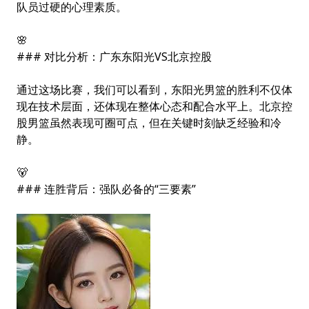
队员过硬的心理素质。
🌸
### 对比分析：广东东阳光VS北京控股
通过这场比赛，我们可以看到，东阳光男篮的胜利不仅体
现在技术层面，还体现在整体心态和配合水平上。北京控
股男篮虽然表现可圈可点，但在关键时刻缺乏经验和冷
静。
🐻
### 连胜背后：强队必备的“三要素”