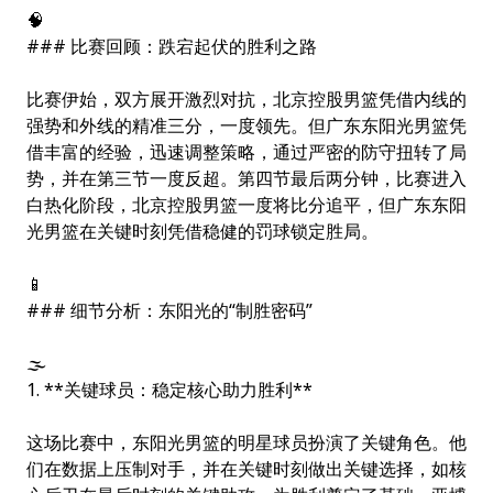
🧠
### 比赛回顾：跌宕起伏的胜利之路
比赛伊始，双方展开激烈对抗，北京控股男篮凭借内线的
强势和外线的精准三分，一度领先。但广东东阳光男篮凭
借丰富的经验，迅速调整策略，通过严密的防守扭转了局
势，并在第三节一度反超。第四节最后两分钟，比赛进入
白热化阶段，北京控股男篮一度将比分追平，但广东东阳
光男篮在关键时刻凭借稳健的罚球锁定胜局。
📱
### 细节分析：东阳光的“制胜密码”
🌫️
1. **关键球员：稳定核心助力胜利**
这场比赛中，东阳光男篮的明星球员扮演了关键角色。他
们在数据上压制对手，并在关键时刻做出关键选择，如核