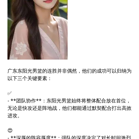
广东东阳光男篮的连胜并非偶然，他们的成功可以归纳为
以下三个关键要素：
✅
- **团队协作**：东阳光男篮始终将整体配合放在首位，
无论是快攻还是阵地战，他们都能通过默契配合打出高效
进攻。
😍
- **深厚的阵容厚度**：强队的深度决定了对长时间激烈