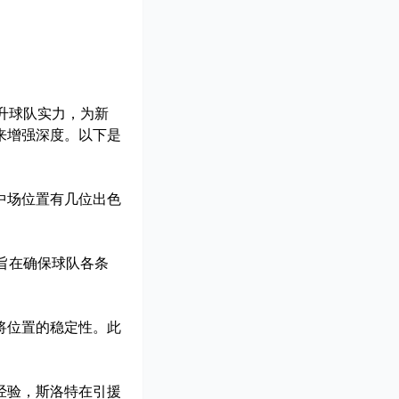
升球队实力，为新
来增强深度。以下是
中场位置有几位出色
。
旨在确保球队各条
将位置的稳定性。此
经验，斯洛特在引援