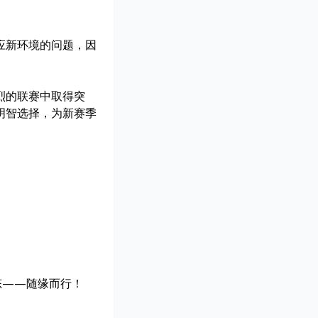
应新环境的问题，因
烈的联赛中取得突
明智选择，为新赛季
态——随缘而行！