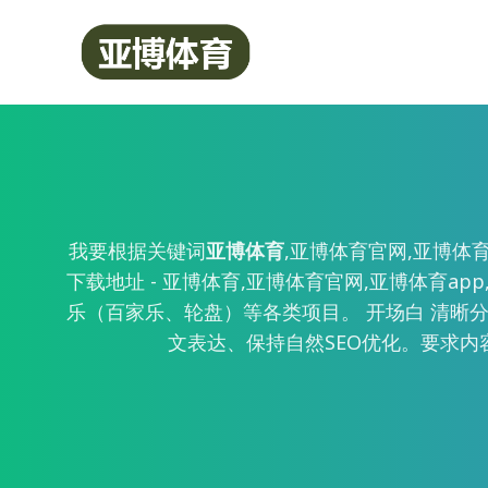
我要根据关键词
亚博体育
,亚博体育官网,亚博体
下载地址 - 亚博体育,亚博体育官网,亚博体育
乐（百家乐、轮盘）等各类项目。 开场白 清晰分段
文表达、保持自然SEO优化。要求内容