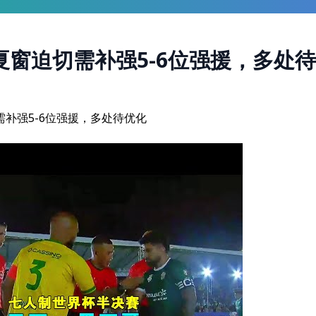
夏窗迫切需补强5-6位强援，多处
补强5-6位强援，多处待优化