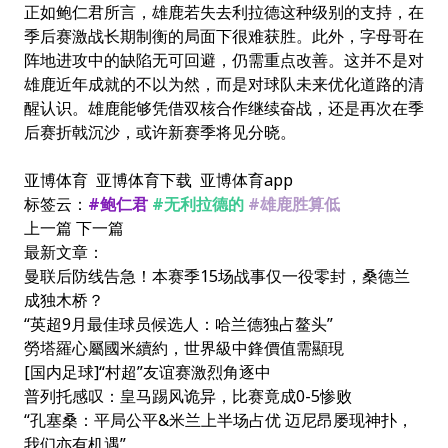
正如鲍仁君所言，雄鹿若失去利拉德这种级别的支持，在
季后赛激战长期制衡的局面下很难获胜。此外，字母哥在
阵地进攻中的缺陷无可回避，仍需重点改善。这并不是对
雄鹿近年成就的不以为然，而是对球队未来优化道路的清
醒认识。雄鹿能够凭借双核合作继续奋战，还是再次在季
后赛折戟沉沙，或许新赛季将见分晓。
亚博体育
亚博体育下载
亚博体育app
标签云：
#鲍仁君
#无利拉德的
#雄鹿胜算低
上一篇
下一篇
最新文章：
曼联后防线告急！本赛季15场战事仅一役零封，桑德兰
成独木桥？
“英超9月最佳球员候选人：哈兰德独占鳌头”
勞塔羅心屬國米續約，世界級中鋒價值需顯現
[国内足球]“村超”友谊赛激烈角逐中
普列托感叹：皇马踢风诡异，比赛竟成0-5惨败
“孔塞桑：平局公平&米兰上半场占优 迈尼昂屡现神扑，
我们亦有机遇”