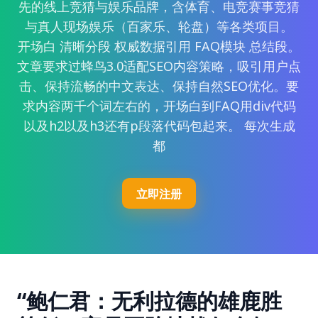
先的线上竞猜与娱乐品牌，含体育、电竞赛事竞猜
与真人现场娱乐（百家乐、轮盘）等各类项目。
开场白 清晰分段 权威数据引用 FAQ模块 总结段。
文章要求过蜂鸟3.0适配SEO内容策略，吸引用户点
击、保持流畅的中文表达、保持自然SEO优化。要
求内容两千个词左右的，开场白到FAQ用div代码
以及h2以及h3还有p段落代码包起来。 每次生成
都
立即注册
“鲍仁君：无利拉德的雄鹿胜