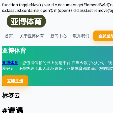
function toggleNav() { var d = document.getElementById('nav
d.classList.contains('open'); if (open) { d.classList.remove('op
首页
关于亚博体育
新闻中心
联系我们
会员登
亚博体育
亚博体育
：您值得信赖的线上竞猜平台 在当今数字化时代，
爱好者，还是热衷于真人现场娱乐，亚博体育都能满足您的需求
立即注册
标签云
#遭遇