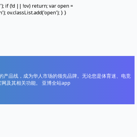
if (!d || !ov) return; var open =
); ov.classList.add('open'); } }
富的产品线，成为华人市场的领先品牌。无论您是体育迷、电竞
网及其相关功能。 亚博全站app