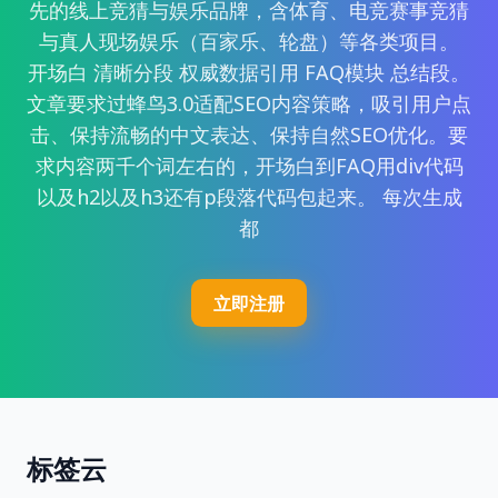
先的线上竞猜与娱乐品牌，含体育、电竞赛事竞猜
与真人现场娱乐（百家乐、轮盘）等各类项目。
开场白 清晰分段 权威数据引用 FAQ模块 总结段。
文章要求过蜂鸟3.0适配SEO内容策略，吸引用户点
击、保持流畅的中文表达、保持自然SEO优化。要
求内容两千个词左右的，开场白到FAQ用div代码
以及h2以及h3还有p段落代码包起来。 每次生成
都
立即注册
标签云