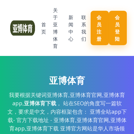
关
于
新
联
会
会
首
亚
闻
系
员
员
页
博
中
我
注
登
体
心
们
册
陆
育
亚博体育
我要根据关键词亚博体育,亚博体育官网,亚博体育
app,
亚博体育下载
， 站在SEO的角度写一篇软
文，要求是中文，内容框架包含： 亚博全站app下
载- 官方下载地址 - 亚博体育,亚博体育官网,亚博体
育app,亚博体育下载 亚博官方网站是华人市场领