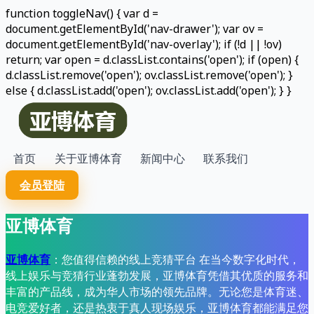
function toggleNav() { var d =
document.getElementById('nav-drawer'); var ov =
document.getElementById('nav-overlay'); if (!d || !ov)
return; var open = d.classList.contains('open'); if (open) {
d.classList.remove('open'); ov.classList.remove('open'); }
else { d.classList.add('open'); ov.classList.add('open'); } }
首页
关于亚博体育
新闻中心
联系我们
会员登陆
亚博体育
亚博体育
：您值得信赖的线上竞猜平台 在当今数字化时代，
线上娱乐与竞猜行业蓬勃发展，亚博体育凭借其优质的服务和
丰富的产品线，成为华人市场的领先品牌。无论您是体育迷、
电竞爱好者，还是热衷于真人现场娱乐，亚博体育都能满足您