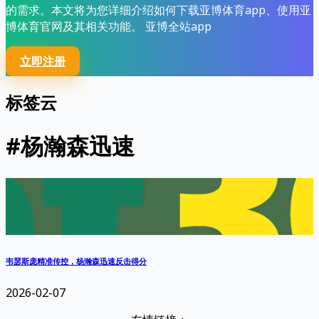
的需求。本文将为您详细介绍如何下载亚博体育app、使用亚
博体育官网及其相关功能。 亚博全站app
立即注册
标签云
#杨瀚森迅速
韦瑟斯庞精准传控，杨瀚森迅速反击得分
2026-02-07