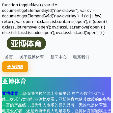
function toggleNav() { var d =
document.getElementById('nav-drawer'); var ov =
document.getElementById('nav-overlay'); if (!d || !ov)
return; var open = d.classList.contains('open'); if (open) {
d.classList.remove('open'); ov.classList.remove('open'); }
else { d.classList.add('open'); ov.classList.add('open'); } }
首页
关于亚博体育
新闻中心
联系我们
会员登陆
亚博体育
亚博体育
：您值得信赖的线上竞猜平台 在当今数字化时代，
线上娱乐与竞猜行业蓬勃发展，亚博体育凭借其优质的服务和
丰富的产品线，成为华人市场的领先品牌。无论您是体育迷、
电竞爱好者，还是热衷于真人现场娱乐，亚博体育都能满足您