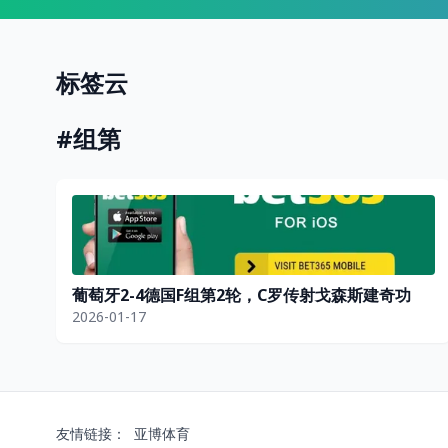
标签云
#组第
葡萄牙2-4德国F组第2轮，C罗传射戈森斯建奇功
2026-01-17
友情链接：
亚博体育