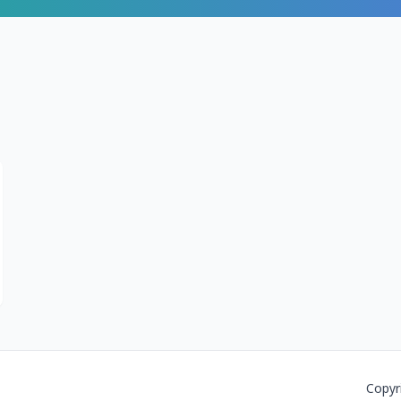
Copyr