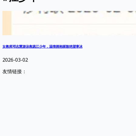
女教师邓志慧游泳救跳江少年，温情拥抱驱散绝望寒冰
2026-03-02
友情链接：