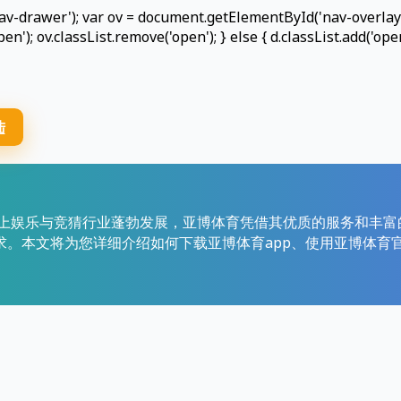
-drawer'); var ov = document.getElementById('nav-overlay'); 
en'); ov.classList.remove('open'); } else { d.classList.add('open'
陆
线上娱乐与竞猜行业蓬勃发展，亚博体育凭借其优质的服务和丰
。本文将为您详细介绍如何下载亚博体育app、使用亚博体育官