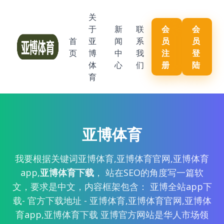
关
于
新
联
会
会
首
亚
闻
系
员
员
页
博
中
我
注
登
体
心
们
册
陆
育
亚博体育
我要根据关键词亚博体育,亚博体育官网,亚博体育
app,
亚博体育下载
， 站在SEO的角度写一篇软
文，要求是中文，内容框架包含： 亚博全站app下
载- 官方下载地址 - 亚博体育,亚博体育官网,亚博体
育app,亚博体育下载 亚博官方网站是华人市场领