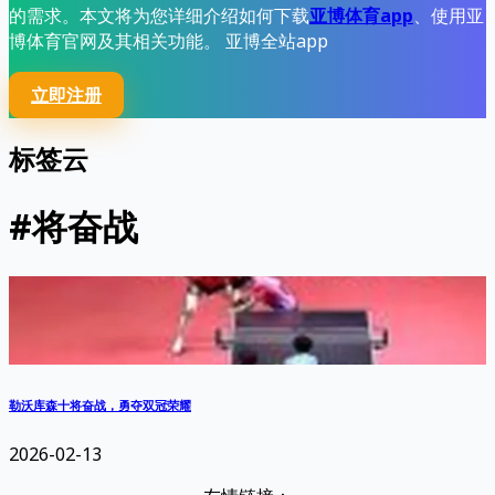
的需求。本文将为您详细介绍如何下载
亚博体育app
、使用亚
博体育官网及其相关功能。 亚博全站app
立即注册
标签云
#将奋战
勒沃库森十将奋战，勇夺双冠荣耀
2026-02-13