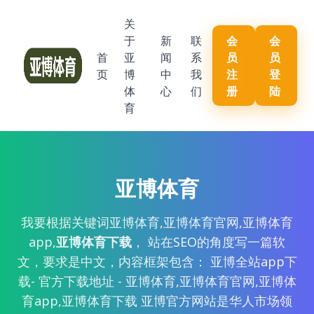
关
于
新
联
会
会
首
亚
闻
系
员
员
页
博
中
我
注
登
体
心
们
册
陆
育
亚博体育
我要根据关键词亚博体育,亚博体育官网,亚博体育
app,
亚博体育下载
， 站在SEO的角度写一篇软
文，要求是中文，内容框架包含： 亚博全站app下
载- 官方下载地址 - 亚博体育,亚博体育官网,亚博体
育app,亚博体育下载 亚博官方网站是华人市场领