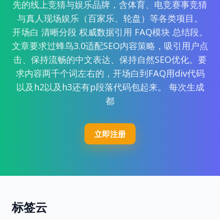
先的线上竞猜与娱乐品牌，含体育、电竞赛事竞猜
与真人现场娱乐（百家乐、轮盘）等各类项目。
开场白 清晰分段 权威数据引用 FAQ模块 总结段。
文章要求过蜂鸟3.0适配SEO内容策略，吸引用户点
击、保持流畅的中文表达、保持自然SEO优化。要
求内容两千个词左右的，开场白到FAQ用div代码
以及h2以及h3还有p段落代码包起来。 每次生成
都
立即注册
标签云