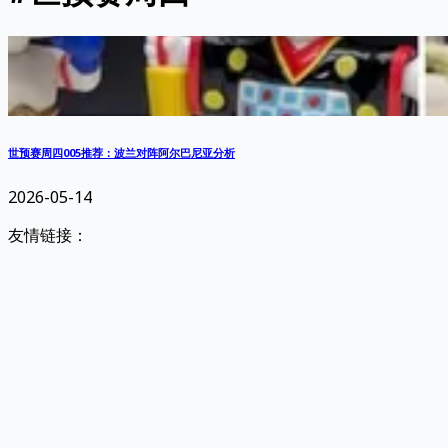
世预赛周四005推荐：波兰对阵阿尔巴尼亚分析
2026-05-14
友情链接：