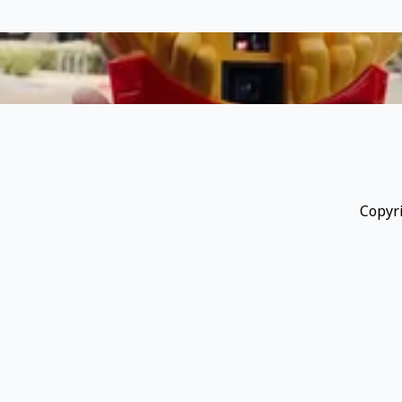
Copyr