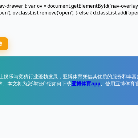
-drawer'); var ov = document.getElementById('nav-overlay'); 
en'); ov.classList.remove('open'); } else { d.classList.add('open'
陆
线上娱乐与竞猜行业蓬勃发展，亚博体育凭借其优质的服务和丰富
求。本文将为您详细介绍如何下载
亚博体育app
、使用亚博体育官