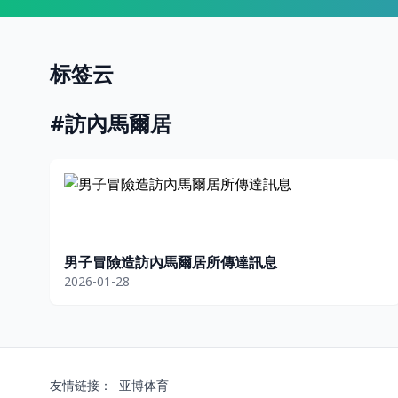
标签云
#訪內馬爾居
男子冒險造訪內馬爾居所傳達訊息
2026-01-28
友情链接：
亚博体育