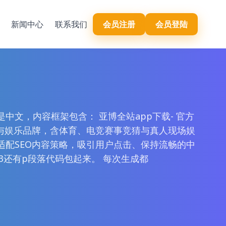
育
新闻中心
联系我们
会员注册
会员登陆
是中文，内容框架包含： 亚博全站app下载- 官方
竞猜与娱乐品牌，含体育、电竞赛事竞猜与真人现场娱
.0适配SEO内容策略，吸引用户点击、保持流畅的中
h3还有p段落代码包起来。 每次生成都