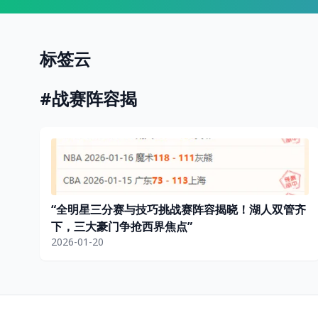
标签云
#战赛阵容揭
“全明星三分赛与技巧挑战赛阵容揭晓！湖人双管齐
下，三大豪门争抢西界焦点”
2026-01-20