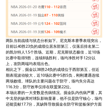
两队当前战绩与状态分析如下。尼克斯本赛季表现突出，
目前以40胜23负的成绩位居东部第三，仅落后排名第二
的凯尔特人1.5个胜场。近期，尼克斯状态极佳，近10场
比赛中取得9胜，连续8场胜利，场均净胜对手12分以
上，攻防两端均表现出色。
相比之下，掘金以38胜24负的成绩位于西部第五，但近
期表现波动较大，近10场比赛中5胜5负，刚刚遭遇连续
两场败绩。球队的主要问题在于防守，场均失分高达
116.3分，防守效率仅排在联盟第22位。
本场比赛的一大变数是伤病情况。掘金队内伤病严重，其
中戈登的缺席对球队影响显著，他不仅是防守核心，场均
还能贡献17.7分，其缺阵导致掘金在防守和篮板保护方面